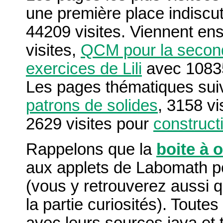
une première place indiscu
44209 visites. Viennent en
visites,
QCM pour la secon
exercices de Lili
avec 10835
Les pages thématiques suiv
patrons de solides
, 3158 vi
2629 visites pour
construct
Rappelons que la
boite à o
aux applets de Labomath po
(vous y retrouverez aussi 
la partie curiosités). Toute
avec leurs sources java et 